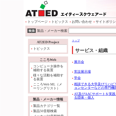
ページトップ
本文へ
サイトメニュー開始
サイトメニューへ
情報メニューへ
ワード検索へ
トップページ
トピックス
お問い合わせ
サイトポリシ
ワード検索開始
製品・メーカー検索
本文開始
情報メニュー開始
トップ
AT2ED Project
トピックス
サービス・組織
こころWeb
展示会
コンピュータ操作を
補助する装置
常設展示場
様々な活動を補助す
学会
る装置
相談できる大学及びリハビ
こころWeb ML（メ
ョンセンターなどの専門機
ーリングリスト）
AT及びAACサポートを実
る団体・個人
製品・メーカー情報
製品カテゴリ一覧
製品50音順検索