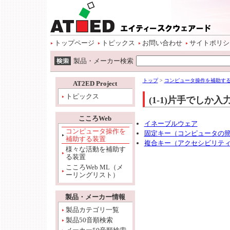
ページトップ
本文へ
サイトメニュー開始
サイトメニューへ
情報メニューへ
ワード検索へ
トップページ
トピックス
お問い合わせ
サイトポリシ
ワード検索開始
製品・メーカー検索
本文開始
情報メニュー開始
トップ
>
コンピュータ操作を補助す
AT2ED Project
トピックス
(1-1)片手でし
こころWeb
イネーブルウェア
コンピュータ操作を
固定キー（コンピュータの
補助する装置
複合キー（アクセシビリテ
様々な活動を補助す
る装置
こころWeb ML（メ
ーリングリスト）
製品・メーカー情報
製品カテゴリ一覧
製品50音順検索