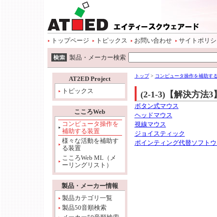
ページトップ
本文へ
サイトメニュー開始
サイトメニューへ
情報メニューへ
ワード検索へ
トップページ
トピックス
お問い合わせ
サイトポリシ
ワード検索開始
製品・メーカー検索
本文開始
情報メニュー開始
トップ
>
コンピュータ操作を補助す
AT2ED Project
トピックス
(2-1-3)【解決方
ボタン式マウス
こころWeb
ヘッドマウス
コンピュータ操作を
視線マウス
補助する装置
ジョイスティック
様々な活動を補助す
ポインティング代替ソフトウ
る装置
こころWeb ML（メ
ーリングリスト）
製品・メーカー情報
製品カテゴリ一覧
製品50音順検索