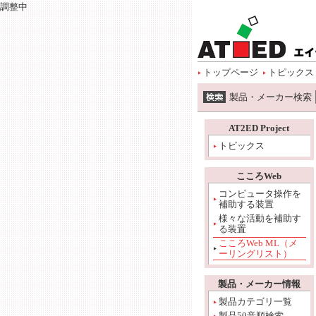
調整中
ページトップ
本 文へ
サイトメニュー開始
サイトメニューへ
情報メニューへ
ワード検索へ
トップページ
トピックス
ワード検索開始
製品・メーカー検索
本文開始
情報メニュー開始
AT2ED Project
トピックス
こころWeb
コンピュータ操作を
補助する装置
様々な活動を補助す
る装置
こころWeb ML（メ
ーリングリスト）
製品・メーカー情報
製品カテゴリ一覧
製品50音順検索