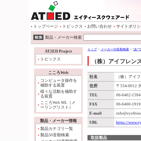
ページトップ
本文へ
サイトメニュー開始
サイトメニューへ
情報メニューへ
ワード検索へ
トップページ
トピックス
お問い合わせ
サイトポリシ
ワード検索開始
製品・メーカー検索
本文開始
情報メニュー開始
トップ
>
メーカー50音順検索
>
“あ
AT2ED Project
トピックス
（株）アイフレン
こころWeb
社名
（株）アイフ
コンピュータ操作を
補助する装置
住所
〒554-001
様々な活動を補助す
TEL
06-6462-1594
る装置
こころWeb ML（メ
FAX
06-6460-1919
ーリングリスト）
E-mail
info@eyefrien
製品・メーカー情報
URL
https://www.ey
製品カテゴリ一覧
製品50音順検索
取扱製品