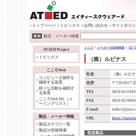
ページトップ
本文へ
サイトメニュー開始
サイトメニューへ
情報メニューへ
ワード検索へ
トップページ
トピックス
お問い合わせ
サイトポリシ
ワード検索開始
製品・メーカー検索
本文開始
情報メニュー開始
トップ
>
メーカー50音順検索
>
“る
AT2ED Project
トピックス
（株）ルピナス
こころWeb
社名
（株）ルピナ
コンピュータ操作を
補助する装置
住所
〒728-001
様々な活動を補助す
TEL
0824-62-0384
る装置
こころWeb ML（メ
FAX
0824-62-9664
ーリングリスト）
E-mail
mdkcs@juno.o
製品・メーカー情報
URL
https://kaigol
製品カテゴリ一覧
製品50音順検索
取扱製品