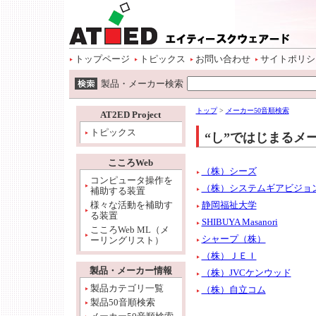
ページトップ
本文へ
サイトメニュー開始
サイトメニューへ
情報メニューへ
ワード検索へ
トップページ
トピックス
お問い合わせ
サイトポリシ
ワード検索開始
製品・メーカー検索
本文開始
情報メニュー開始
トップ
>
メーカー50音順検索
AT2ED Project
トピックス
“し”ではじまるメ
こころWeb
（株）シーズ
コンピュータ操作を
（株）システムギアビジョ
補助する装置
様々な活動を補助す
静岡福祉大学
る装置
SHIBUYA Masanori
こころWeb ML（メ
シャープ（株）
ーリングリスト）
（株）ＪＥＩ
製品・メーカー情報
（株）JVCケンウッド
製品カテゴリ一覧
（株）自立コム
製品50音順検索