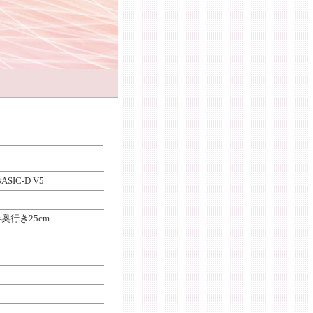
IC-D V5
×奥行き25cm