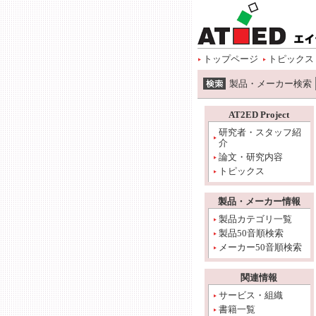
ページトップ
本文へ
サイトメニュー開始
サイトメニューへ
情報メニューへ
ワード検索へ
トップページ
トピックス
ワード検索開始
製品・メーカー検索
本文開始
情報メニュー開始
AT2ED Project
研究者・スタッフ紹
介
論文・研究内容
トピックス
製品・メーカー情報
製品カテゴリ一覧
製品50音順検索
メーカー50音順検索
関連情報
サービス・組織
書籍一覧