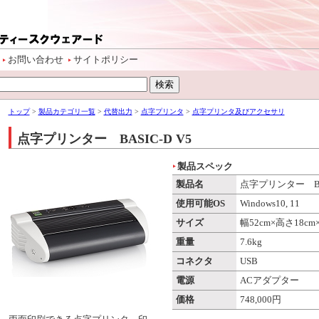
お問い合わせ
サイトポリシー
トップ
>
製品カテゴリ一覧
>
代替出力
>
点字プリンタ
>
点字プリンタ及びアクセサリ
点字プリンター BASIC-D V5
製品スペック
製品名
点字プリンター BAS
使用可能OS
Windows10, 11
サイズ
幅52cm×高さ18cm
重量
7.6kg
コネクタ
USB
電源
ACアダプター
価格
748,000円