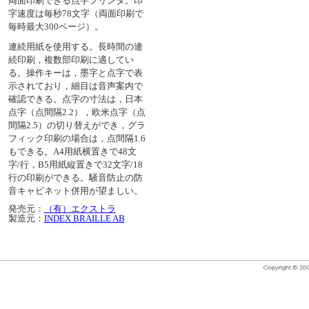
両面印刷できる点字プリンタ。印
字速度は毎秒78文字（両面印刷で
毎時最大300ページ）。
連続用紙を使用する。長時間の連
続印刷，複数部印刷に適してい
る。操作キーは，墨字と点字で表
示されており，細目は音声案内で
確認できる。点字の寸法は，日本
点字（点間隔2.2），欧米点字（点
間隔2.5）の切り替えができ，グラ
フィック印刷の場合は，点間隔1.6
もできる。A4用紙横置きで48文
字/行，B5用紙縦置きで32文字/18
行の印刷ができる。騒音防止の防
音キャビネット併用が望ましい。
発売元：
（有）エクストラ
製造元：
INDEX BRAILLE AB