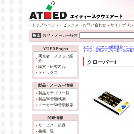
ページトップ
本文へ
サイトメニュー開始
サイトメニューへ
情報メニューへ
ワード検索へ
トップページ
トピックス
お問い合わせ
サイトポリシ
ワード検索開始
製品・メーカー検索
本文開始
情報メニュー開始
トップ
>
メーカー50音順検索
>
“し
AT2ED Project
トップ
>
製品カテゴリ一覧
>
読み書
研究者・スタッフ紹
介
クローバー4
論文・研究内容
トピックス
製品・メーカー情報
製品カテゴリ一覧
製品50音順検索
メーカー50音順検索
関連情報
サービス・組織
書籍一覧