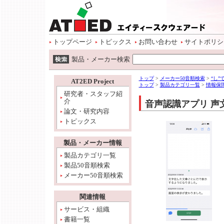
ページトップ
本文へ
サイトメニュー開始
サイトメニューへ
情報メニューへ
ワード検索へ
トップページ
トピックス
お問い合わせ
サイトポリシ
ワード検索開始
製品・メーカー検索
本文開始
情報メニュー開始
トップ
>
メーカー50音順検索
>
“し
AT2ED Project
トップ
>
製品カテゴリ一覧
>
情報保
研究者・スタッフ紹
介
音声認識アプリ 声
論文・研究内容
トピックス
製品・メーカー情報
製品カテゴリ一覧
製品50音順検索
メーカー50音順検索
関連情報
サービス・組織
書籍一覧