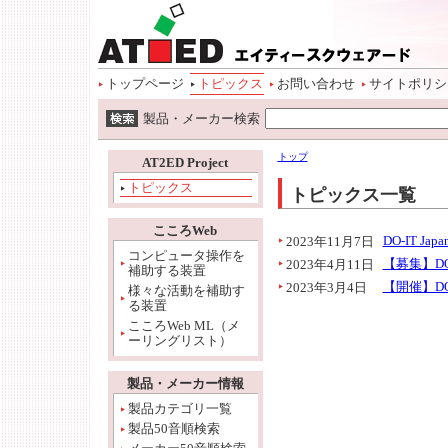
ページトップ
本文へ
サイトメニュー開始
サイトメニューへ
情報メニューへ
ワード検索へ
トップページ
トピックス
お問い合わせ
サイトポリシ
ワード検索開始
製品・メーカー検索
本文開始
情報メニュー開始
トップ
AT2ED Project
トピックス
トピックス一覧
こころWeb
DO-IT 
2023年11月7日
コンピュータ操作を
【募集】DO
2023年4月11日
補助する装置
【開催】DO-
2023年3月4日
様々な活動を補助す
る装置
こころWeb ML（メ
ーリングリスト）
製品・メーカー情報
製品カテゴリ一覧
製品50音順検索